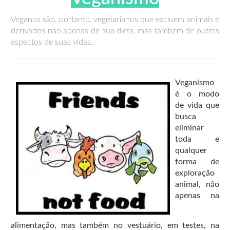
Veganos são, portanto, vegetarianos que excluem animais e
derivados não apenas de sua dieta, mas também de outros
aspectos de suas vidas.
Veganismo
é o modo
de vida que
busca
eliminar
toda e
qualquer
forma de
exploração
animal, não
apenas na
alimentação, mas também no vestuário, em testes, na